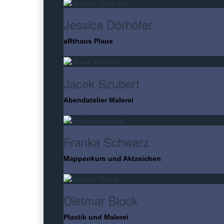
Jessica Dörhöfer
aRthaus Plaue
Jacek Szubert
Abendatelier Malerei
Franka Schwarz
Mappenkurs und Aktzeichen
Dietmar Block
Plastik und Malerei