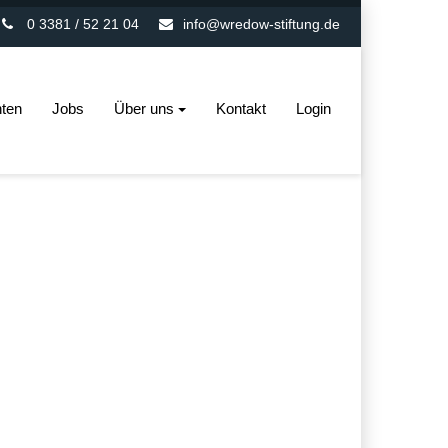
0 3381 / 52 21 04
info@wredow-stiftung.de
ten
Jobs
Über uns
Kontakt
Login