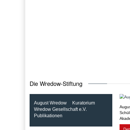
Die Wredow-Stiftung
August Wredow
Kuratorium
Augus
Wredow Gesellschaft e.V.
Schül
Publikationen
Akade
Det