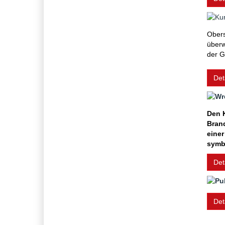
Obers
überw
der G
Det
Den K
Bran
eine
symb
Det
Det