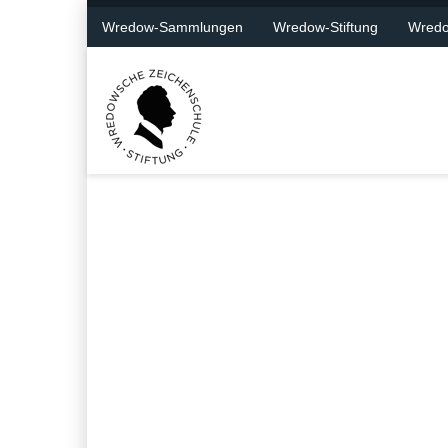
Wredow-Sammlungen
Wredow-Stiftung
Wredo