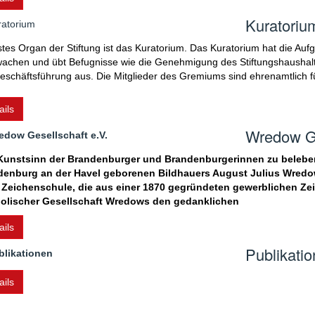
Kuratoriu
tes Organ der Stiftung ist das Kuratorium. Das Kuratorium hat die Au
achen und übt Befugnisse wie die Genehmigung des Stiftungshaushalts, 
eschäftsführung aus. Die Mitglieder des Gremiums sind ehrenamtlich für 
ails
Wredow Ge
unstsinn der Brandenburger und Brandenburgerinnen zu beleben i
denburg an der Havel geborenen Bildhauers August Julius Wredo
r Zeichenschule, die aus einer 1870 gegründeten gewerblichen Z
olischer Gesellschaft Wredows den gedanklichen
ails
Publikati
ails