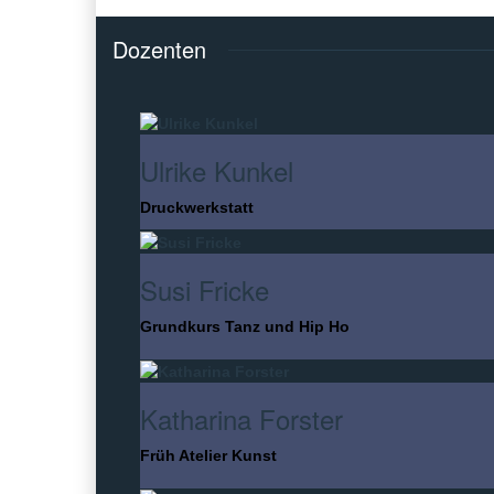
Dozenten
Ulrike Kunkel
Druckwerkstatt
Susi Fricke
Grundkurs Tanz und Hip Ho
Katharina Forster
Früh Atelier Kunst