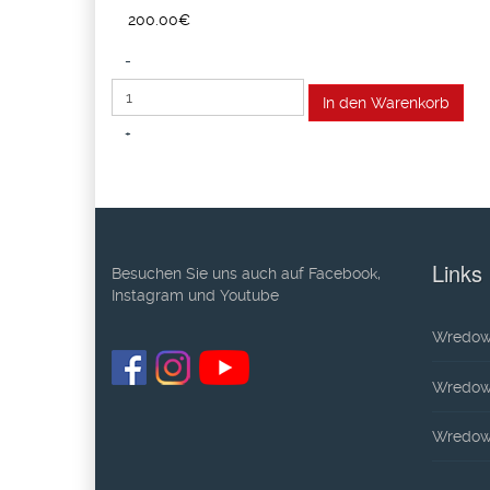
200.00‎€
-
+
Links
Besuchen Sie uns auch auf Facebook,
Instagram und Youtube
Wredow
Wredow-
Wredow