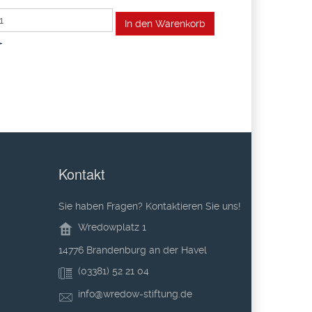
+
Kontakt
Sie haben Fragen? Kontaktieren Sie uns!
Wredowplatz 1
14776 Brandenburg an der Havel
(03381) 52 21 04
info@wredow-stiftung.de