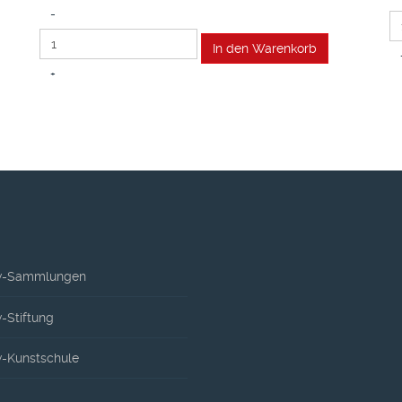
-
+
-Sammlungen
Stiftung
-Kunstschule