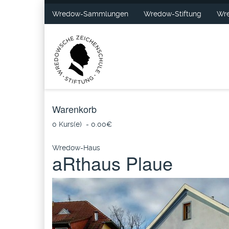
Wredow-Sammlungen
Wredow-Stiftung
Wre
Warenkorb
0 Kurs(e) - 0.00‎€
Wredow-Haus
aRthaus Plaue