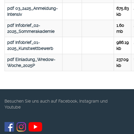
pdf
03_2425_Anmeldung-
675.83
Intensiv
kb
pdf
Infobrief_02-
1.60
2025_Sommerakademie
mb
pdf
Infobrief_01-
986.19
2025_Kunstwettbewerb
kb
pdf
Einladung_Wredow-
237.09
Woche_2025P
kb
Besuchen Sie uns auch auf Facebook, Instagram und
Youtube