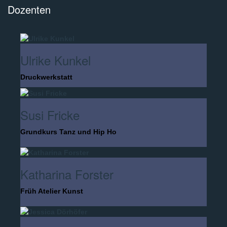
Dozenten
Ulrike Kunkel
Druckwerkstatt
Susi Fricke
Grundkurs Tanz und Hip Ho
Katharina Forster
Früh Atelier Kunst