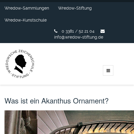
Wredow-Sammlungen
Wredow-Stiftung
Wredow-Kunstschule
0 3381 / 52 21 04
info@wredow-stiftung.de
Was ist ein Akanthus Ornament?