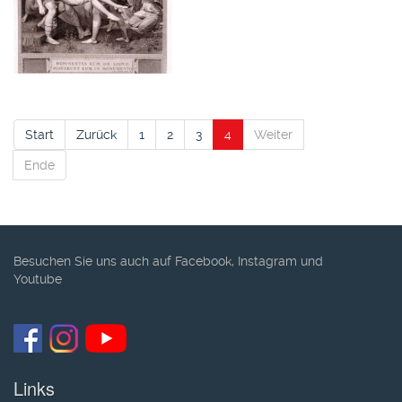
Start
Zurück
1
2
3
4
Weiter
Ende
Besuchen Sie uns auch auf Facebook, Instagram und
Youtube
Links