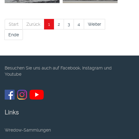
Start
Zurück
1
2
3
4
Weiter
Ende
Besuchen Sie uns auch auf Facebook, Instagram und
Youtube
Links
Wredow-Sammlungen