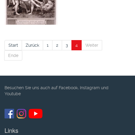
Start
Zurück
1
2
3
4
Weiter
Ende
Besuchen Sie uns auch auf Facebook, Instagram und
Youtube
Links