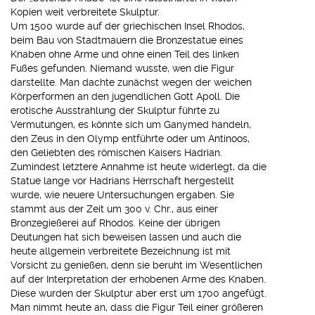
Kopien weit verbreitete Skulptur.
Um 1500 wurde auf der griechischen Insel Rhodos,
beim Bau von Stadtmauern die Bronzestatue eines
Knaben ohne Arme und ohne einen Teil des linken
Fußes gefunden. Niemand wusste, wen die Figur
darstellte. Man dachte zunächst wegen der weichen
Körperformen an den jugendlichen Gott Apoll. Die
erotische Ausstrahlung der Skulptur führte zu
Vermutungen, es könnte sich um Ganymed handeln,
den Zeus in den Olymp entführte oder um Antinoos,
den Geliebten des römischen Kaisers Hadrian.
Zumindest letztere Annahme ist heute widerlegt, da die
Statue lange vor Hadrians Herrschaft hergestellt
wurde, wie neuere Untersuchungen ergaben. Sie
stammt aus der Zeit um 300 v. Chr., aus einer
Bronzegießerei auf Rhodos. Keine der übrigen
Deutungen hat sich beweisen lassen und auch die
heute allgemein verbreitete Bezeichnung ist mit
Vorsicht zu genießen, denn sie beruht im Wesentlichen
auf der Interpretation der erhobenen Arme des Knaben.
Diese wurden der Skulptur aber erst um 1700 angefügt.
Man nimmt heute an, dass die Figur Teil einer größeren