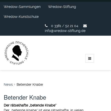
Wredow-Sammlungen
Wredow-Stiftung
Wredow-Kunstschule
0 3381 / 52 21 04
info@wredow-stiftung.de
News
Betender Knabe
Betender Knabe
Der rätselhafte „betende Knabe“
Der „betende Knabe“ ist eine rätselhafte, in vielen