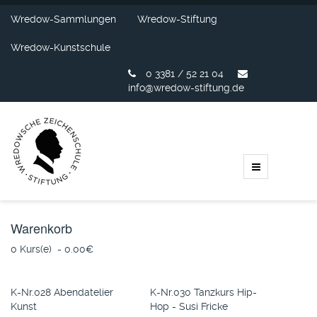
Wredow-Sammlungen
Wredow-Stiftung
Wredow-Kunstschule
0 3381 / 52 21 04
info@wredow-stiftung.de
Warenkorb
0 Kurs(e) - 0.00‎€
K-Nr.028 Abendatelier
K-Nr.030 Tanzkurs Hip-
Kunst
Hop - Susi Fricke