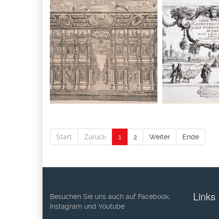
Start
Zurück
1
2
Weiter
Ende
Links
Besuchen Sie uns auch auf Facebook,
Instagram und Youtube