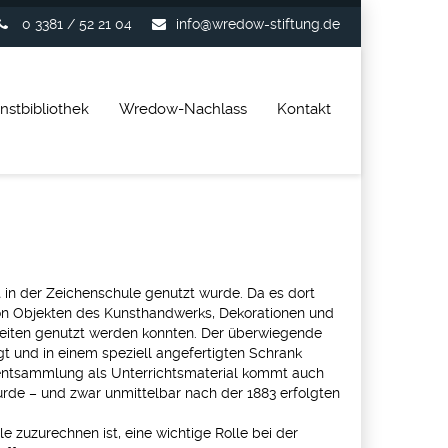
0 3381 / 52 21 04
info@wredow-stiftung.de
nstbibliothek
Wredow-Nachlass
Kontakt
in der Zeichenschule genutzt wurde. Da es dort
von Objekten des Kunsthandwerks, Dekorationen und
beiten genutzt werden konnten. Der überwiegende
gt und in einem speziell angefertigten Schrank
entsammlung als Unterrichtsmaterial kommt auch
urde – und zwar unmittelbar nach der 1883 erfolgten
zuzurechnen ist, eine wichtige Rolle bei der