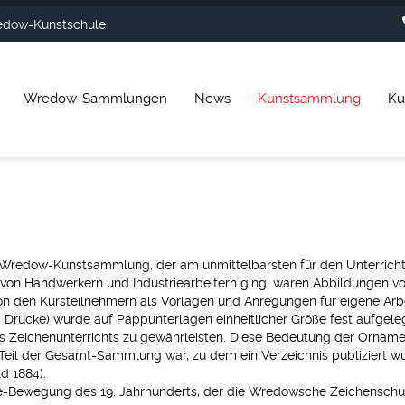
dow-Kunstschule
Wredow-Sammlungen
News
Kunstsammlung
Ku
Wredow-Kunstsammlung, der am unmittelbarsten für den Unterricht 
g von Handwerkern und Industriearbeitern ging, waren Abbildungen 
on den Kursteilnehmern als Vorlagen und Anregungen für eigene Ar
d Drucke) wurde auf Pappunterlagen einheitlicher Größe fest aufgele
s Zeichenunterrichts zu gewährleisten. Diese Bedeutung der Ornam
) Teil der Gesamt-Sammlung war, zu dem ein Verzeichnis publiziert w
d 1884).
Bewegung des 19. Jahrhunderts, der die Wredowsche Zeichenschule 