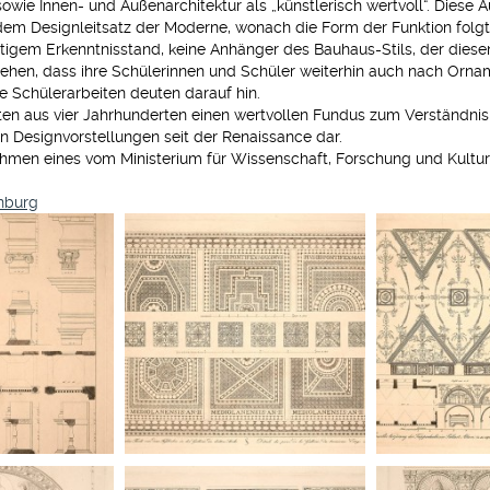
wie Innen- und Außenarchitektur als „künstlerisch wertvoll“. Diese
em Designleitsatz der Moderne, wonach die Form der Funktion folgt (
gem Erkenntnisstand, keine Anhänger des Bauhaus-Stils, der diesen
ugehen, dass ihre Schülerinnen und Schüler weiterhin auch nach O
te Schülerarbeiten deuten darauf hin.
ten aus vier Jahrhunderten einen wertvollen Fundus zum Verständni
n Designvorstellungen seit der Renaissance dar.
en eines vom Ministerium für Wissenschaft, Forschung und Kultur
nburg