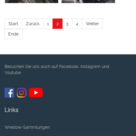
Start
Zurück
1
2
3
4
Weiter
Ende
Besuchen Sie uns auch auf Facebook, Instagram und
Youtube
Links
Wredow-Sammlungen