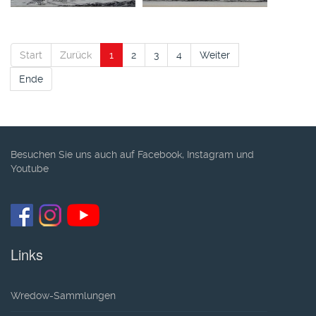
Start
Zurück
1
2
3
4
Weiter
Ende
Besuchen Sie uns auch auf Facebook, Instagram und
Youtube
Links
Wredow-Sammlungen