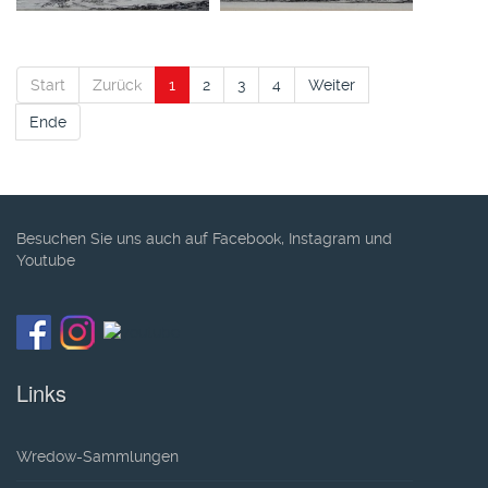
Start
Zurück
1
2
3
4
Weiter
Ende
Besuchen Sie uns auch auf Facebook, Instagram und
Youtube
Links
Wredow-Sammlungen