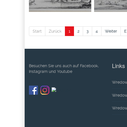
Start
Zurück
1
2
3
4
Weiter
E
Links
Besuchen Sie uns auch auf Facebook,
Instagram und Youtube
Wredow
Wredow-
Wredow