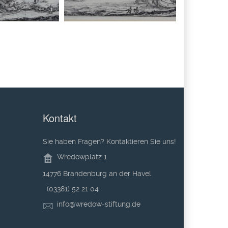
Kontakt
Sie haben Fragen? Kontaktieren Sie uns!
Wredowplatz 1
14776 Brandenburg an der Havel
(03381) 52 21 04
info@wredow-stiftung.de