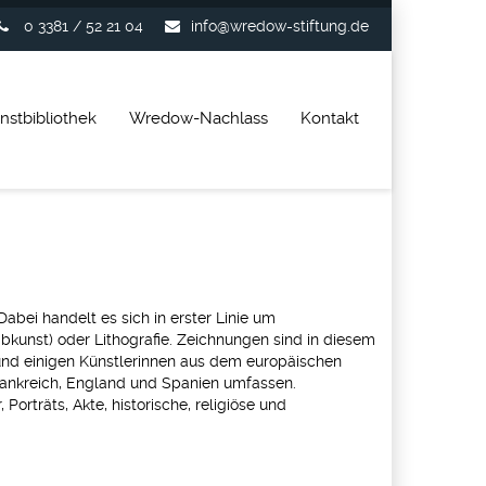
0 3381 / 52 21 04
info@wredow-stiftung.de
nstbibliothek
Wredow-Nachlass
Kontakt
bei handelt es sich in erster Linie um
bkunst) oder Lithografie. Zeichnungen sind in diesem
und einigen Künstlerinnen aus dem europäischen
rankreich, England und Spanien umfassen.
Porträts, Akte, historische, religiöse und