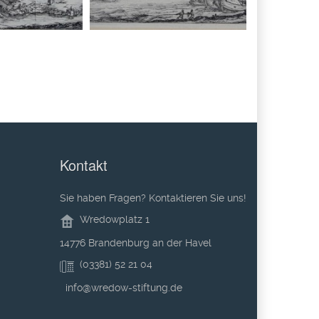
Kontakt
Sie haben Fragen? Kontaktieren Sie uns!
Wredowplatz 1
14776 Brandenburg an der Havel
(03381) 52 21 04
info@wredow-stiftung.de