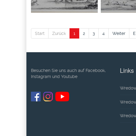
Start
Zurück
1
2
3
4
Weiter
E
Links
Besuchen Sie uns auch auf Facebook,
Instagram und Youtube
Wredow
Wredow-
Wredow