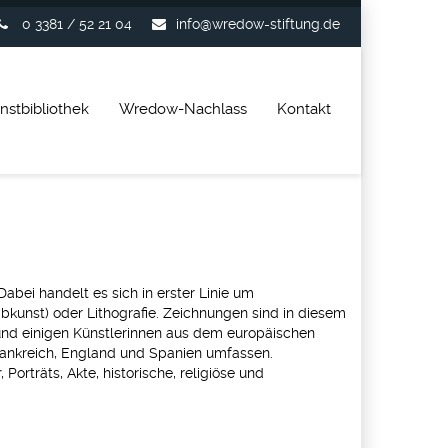
0 3381 / 52 21 04
info@wredow-stiftung.de
nstbibliothek
Wredow-Nachlass
Kontakt
bei handelt es sich in erster Linie um
bkunst) oder Lithografie. Zeichnungen sind in diesem
und einigen Künstlerinnen aus dem europäischen
rankreich, England und Spanien umfassen.
Porträts, Akte, historische, religiöse und